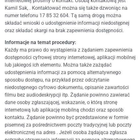
internetowej prosimy o kontakt. Osobą kontaktową jest
Kamil Sak
,
. Kontaktować można się także dzwoniąc na
numer telefonu
17 85 32 604
. Tą samą drogą można
składać wnioski o udostępnienie informacji niedostępnej
oraz składać skargi na brak zapewnienia dostępności.
Informacje na temat procedury:
Każdy ma prawo do wystąpienia z żądaniem zapewnienia
dostępności cyfrowej strony internetowej, aplikacji mobilnej
lub jakiegoś ich elementu. Można także zażądać
udostępnienia informacji za pomocą alternatywnego
sposobu dostępu, na przykład przez odczytanie
niedostępnego cyfrowo dokumentu, opisanie zawartości
filmu bez audiodeskrypcji itp. Żądanie powinno zawierać
dane osoby zgłaszającej, wskazanie, o którą stronę
internetową lub aplikację mobilną chodzi oraz sposób
kontaktu. Żądanie powinno być przedstawione w formie
pisemnej za pośrednictwem poczty tradycyjnej lub poczty
elektronicznej na adres
. Jeżeli osoba żądająca zgłasza
potrzebę otrzymania informacji za pomocą alternatywnego