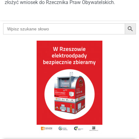
złożyć wniosek do Rzecznika Praw Obywatelskich.
Searc
Search
for: