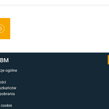
ZBM
cje ogólne
ości
eszkańców
 pobrania
 cookie