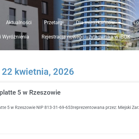
Aktualności
Przetargi
Dla mieszkańców
Lo
i Wyróżnienia
Rejestracja nowego użytkownika w iBOK
22 kwietnia, 2026
rplatte 5 w Rzeszowie
tte 5 w Rzeszowie NIP 813-31-69-653reprezentowana przez: Miejski Za