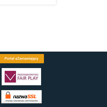
Portal eZamawiający