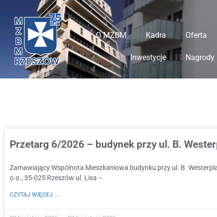
do
treści
O MZBM
Kadra
Oferta
Inwestycje
Nagrody 
Przetarg 6/2026 – budynek przy ul. B. Weste
Zamawiający:Wspólnota Mieszkaniowa budynku przy ul. B. Westerpla
o.o., 35-025 Rzeszów ul. Lisa –
CZYTAJ WIĘCEJ ...