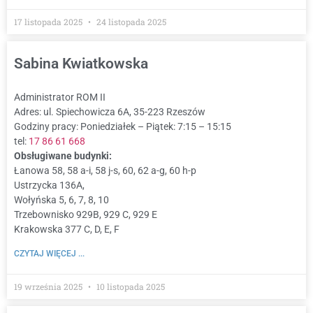
17 listopada 2025
24 listopada 2025
Sabina Kwiatkowska
Administrator ROM II
Adres: ul. Spiechowicza 6A, 35-223 Rzeszów
Godziny pracy: Poniedziałek – Piątek: 7:15 – 15:15
tel:
17 86 61 668
Obsługiwane budynki:
Łanowa 58, 58 a-i, 58 j-s, 60, 62 a-g, 60 h-p
Ustrzycka 136A,
Wołyńska 5, 6, 7, 8, 10
Trzebownisko 929B, 929 C, 929 E
Krakowska 377 C, D, E, F
CZYTAJ WIĘCEJ ...
19 września 2025
10 listopada 2025