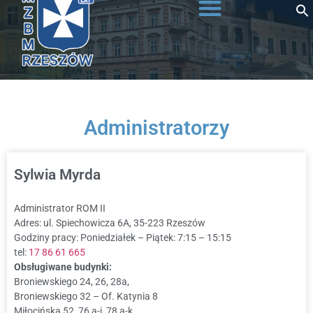
do
treści
Administratorzy
Sylwia Myrda
Administrator ROM II
Adres: ul. Spiechowicza 6A, 35-223 Rzeszów
Godziny pracy: Poniedziałek – Piątek: 7:15 – 15:15
tel:
17 86 61 665
Obsługiwane budynki:
Broniewskiego 24, 26, 28a,
Broniewskiego 32 – Of. Katynia 8
Miłocińska 52, 76 a-i, 78 a-k