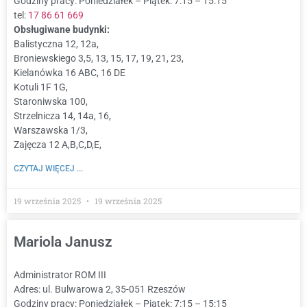
Godziny pracy: Poniedziałek – Piątek: 7:15 – 15:15
tel:
17 86 61 669
Obsługiwane budynki:
Balistyczna 12, 12a,
Broniewskiego 3,5, 13, 15, 17, 19, 21, 23,
Kielanówka 16 ABC, 16 DE
Kotuli 1F 1G,
Staroniwska 100,
Strzelnicza 14, 14a, 16,
Warszawska 1/3,
Zajęcza 12 A,B,C,D,E,
CZYTAJ WIĘCEJ ...
19 września 2025
19 września 2025
Mariola Janusz
Administrator ROM III
Adres: ul. Bulwarowa 2, 35-051 Rzeszów
Godziny pracy: Poniedziałek – Piątek: 7:15 – 15:15