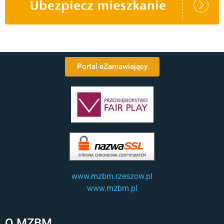
Portal eZamawiający
www.mzbm.rzeszow.pl
www.mzbm.pl
O MZBM