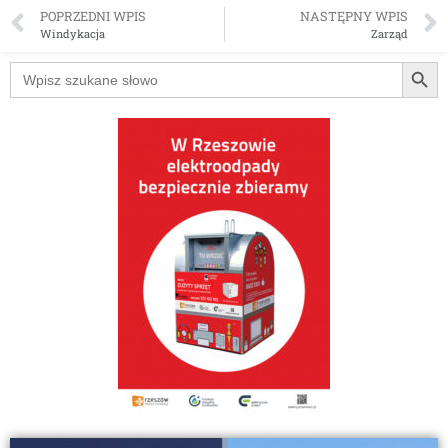
POPRZEDNI WPIS
NASTĘPNY WPIS
Windykacja
Zarząd
Searc
Search
for: