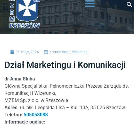
do
treści
29 maja, 2024
Komunikacja
,
Marketing
Dział Marketingu i Komunikacji
dr
Anna Skiba
Główna Specjalistka, Pełnomocniczka Prezesa Zarządu ds.
Komunikacji i Wizerunku
MZBM Sp. z o.o. w Rzeszowie
Adres:
ul. płk. Leopolda Lisa – Kuli 13A, 35-025 Rzeszów.
Telefon:
505058088
Informacje ogólne: