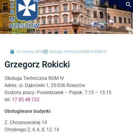
do
Lokale użytkowe do wynajęcia
Rejestracja nowego użytkownika w iBOK
treści
12 czerwca, 2024
Obsługa Techniczna ROM IV
,
ROM IV
Grzegorz Rokicki
Obsługa Techniczna ROM IV
Adres: ul. Dąbrówki 1, 35-036 Rzeszów
Godziny pracy: Poniedziałek – Piątek: 7:15 – 15:15
tel:
17 85 48 722
Obsługiwane budynki
Z. Chrzanowskiej 14
Chrobrego 2, 4, 6, 8, 12, 14