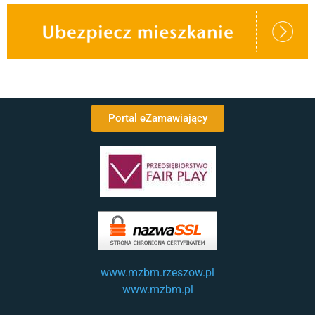
Portal eZamawiający
www.mzbm.rzeszow.pl
www.mzbm.pl