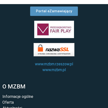
Portal eZamawiający
www.mzbm.rzeszow.pl
www.mzbm.pl
O MZBM
Informacje ogólne
Oferta