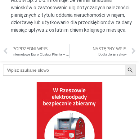
MZBM Sp. z o.o. informuje, że termin składania
wniosków o zastosowanie ulg dotyczących należności
pieniężnych z tytułu oddania nieruchomości w najem,
dzierżawę lub użytkowanie dla przedsiębiorców za dany
miesiąc upływa z ostatnim dniem kolejnego miesiąca.
POPRZEDNI WPIS
NASTĘPNY WPIS
Internetowe Biuro Obsługi Klienta – iBOK
Budki dla jerzyków
Searc
Search
for: