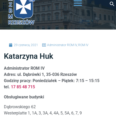
do
treści
29 czerwca, 2021
Administrator ROM IV
,
ROM IV
Katarzyna Huk
Administrator ROM IV
Adres: ul. Dąbrówki 1, 35-036 Rzeszów
Godziny pracy: Poniedziałek – Piątek: 7:15 – 15:15
tel.
17 85 48 715
Obsługiwane budynki
Dąbrowskiego 62
Westerplatte 1, 1A, 3, 3A, 4, 4A, 5, 5A, 6, 7, 9