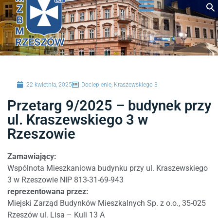
do
Lokale użytkowe do wynajęcia
Rejestracja nowego użytkownika w iBOK
treści
22 kwietnia, 2025
Docieplenie
,
Kraszewskiego 3
Przetarg 9/2025 – budynek przy
ul. Kraszewskiego 3 w
Rzeszowie
Zamawiający:
Wspólnota Mieszkaniowa budynku przy ul. Kraszewskiego
3 w Rzeszowie NIP 813-31-69-943
reprezentowana przez:
Miejski Zarząd Budynków Mieszkalnych Sp. z o.o., 35-025
Rzeszów ul. Lisa – Kuli 13 A