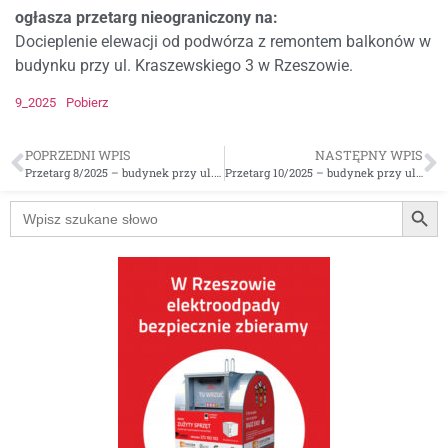
ogłasza przetarg nieograniczony na:
Docieplenie elewacji od podwórza z remontem balkonów w
budynku przy ul. Kraszewskiego 3 w Rzeszowie.
9_2025
Pobierz
POPRZEDNI WPIS
NASTĘPNY WPIS
Przetarg 8/2025 – budynek przy ul. Krzywoustego 5 w Rzeszowie
Przetarg 10/2025 – budynek przy ul. B. Westerplatte 4A w Rzeszowie
Searc
Search
for: