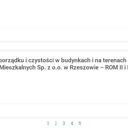
porządku i czystości w budynkach i na terenac
ieszkalnych Sp. z o.o. w Rzeszowie – ROM II i
1
2
3
4
5