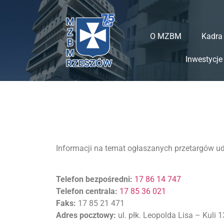
do
treści
O MZBM
Kadra
Inwestycje
Informacji na temat
ogłaszanych
przetargów ud
Telefon bezpośredni:
17 86 14 747
Telefon centrala:
17 85 36 021
Faks:
17 85 21 471
Adres pocztowy:
ul. płk. Leopolda Lisa – Kuli