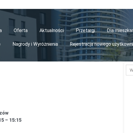
a
Oferta
Aktualności
Przetargi
Dla mieszk
e
Nagrody i Wyróżnienia
Rejestracja nowego użytkown
Se
for
szów
15 – 15:15