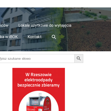
ańców
Lokale użytkowe do wynajęcia
ika w iBOK
Kontakt
Search Button
arch
: