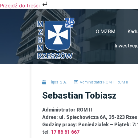
Przejdź do treści
O MZBM
Kadr
Inwestycj
1 lipca, 2021
Administrator ROM II
,
ROM II
Sebastian Tobiasz
Administrator ROM II
Adres: ul. Spiechowicza 6A, 35-223 Rze
Godziny pracy: Poniedziałek – Piątek: 7:
tel.
17 86 61 667