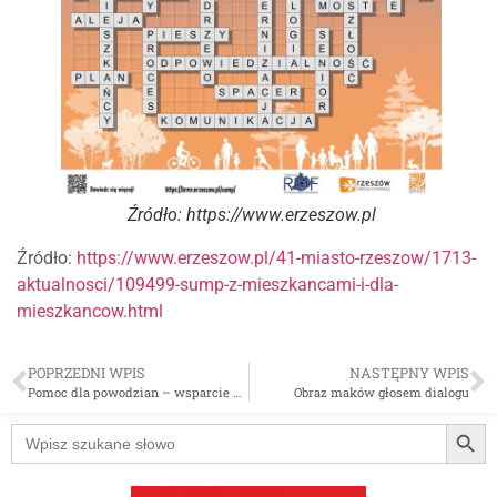
Źródło: https://www.erzeszow.pl
Źródło:
https://www.erzeszow.pl/41-miasto-rzeszow/1713-
aktualnosci/109499-sump-z-mieszkancami-i-dla-
mieszkancow.html
POPRZEDNI WPIS
NASTĘPNY WPIS
Pomoc dla powodzian – wsparcie Miejskiego Zarządu Budynków Mieszkalnych Sp. z o.o. w Rzeszowie
Obraz maków głosem dialogu
Searc
Search
for: