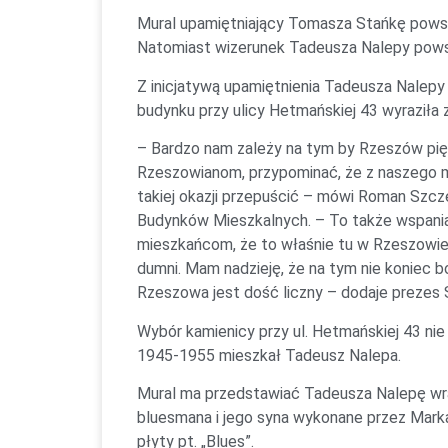
Mural upamiętniający Tomasza Stańkę powsta
Natomiast wizerunek Tadeusza Nalepy powst
Z inicjatywą upamiętnienia Tadeusza Nalep
budynku przy ulicy Hetmańskiej 43 wyraziła 
– Bardzo nam zależy na tym by Rzeszów piękn
Rzeszowianom, przypominać, że z naszego m
takiej okazji przepuścić – mówi Roman Szc
Budynków Mieszkalnych. – To także wspaniał
mieszkańcom, że to właśnie tu w Rzeszowie ro
dumni. Mam nadzieję, że na tym nie koniec bo
Rzeszowa jest dość liczny – dodaje prezes
Wybór kamienicy przy ul. Hetmańskiej 43 nie
1945-1955 mieszkał Tadeusz Nalepa.
Mural ma przedstawiać Tadeusza Nalepę wra
bluesmana i jego syna wykonane przez Mark
płyty pt. „Blues”.