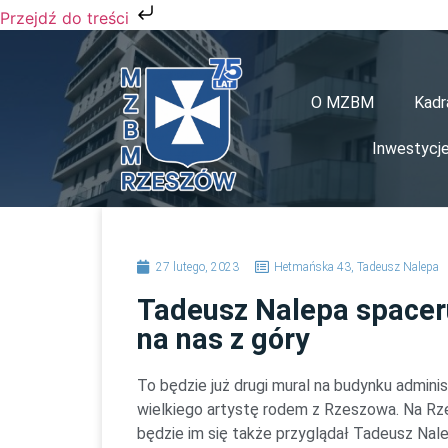
Przejdź do treści
O MZBM
Kadr
Inwestycj
27 lutego, 2023
Hetmańska 43
,
Tadeusz Nalepa
Tadeusz Nalepa spaceru
na nas z góry
To będzie już drugi mural na budynku admin
wielkiego artystę rodem z Rzeszowa. Na Rz
będzie im się także przyglądał Tadeusz Nale