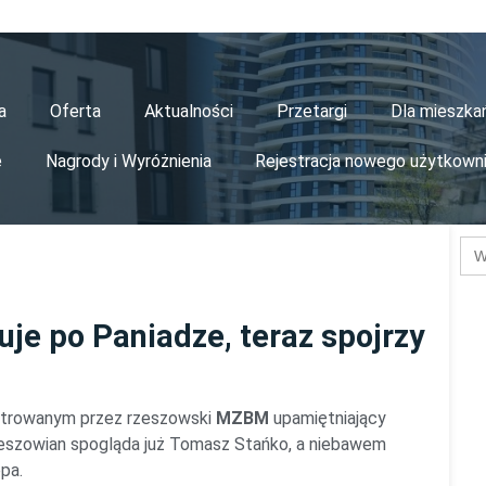
a
Oferta
Aktualności
Przetargi
Dla mieszk
e
Nagrody i Wyróżnienia
Rejestracja nowego użytkown
Se
for
je po Paniadze, teraz spojrzy
istrowanym przez rzeszowski
MZBM
upamiętniający
eszowian spogląda już Tomasz Stańko, a niebawem
pa.