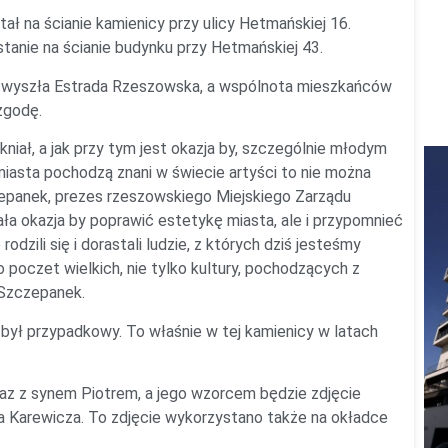
ł na ścianie kamienicy przy ulicy Hetmańskiej 16.
anie na ścianie budynku przy Hetmańskiej 43.
y wyszła Estrada Rzeszowska, a wspólnota mieszkańców
zgodę.
iał, a jak przy tym jest okazja by, szczególnie młodym
iasta pochodzą znani w świecie artyści to nie można
zepanek, prezes rzeszowskiego Miejskiego Zarządu
a okazja by poprawić estetykę miasta, ale i przypomnieć
dzili się i dorastali ludzie, z których dziś jesteśmy
 poczet wielkich, nie tylko kultury, pochodzących z
 Szczepanek.
 był przypadkowy. To właśnie w tej kamienicy w latach
z z synem Piotrem, a jego wzorcem będzie zdjęcie
a Karewicza. To zdjęcie wykorzystano także na okładce