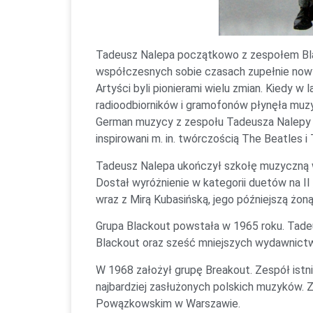
Tadeusz Nalepa początkowo z zespołem Blac
współczesnych sobie czasach zupełnie nowy,
Artyści byli pionierami wielu zmian. Kiedy w
radioodbiorników i gramofonów płynęła muzy
German muzycy z zespołu Tadeusza Nalepy w
inspirowani m. in. twórczością The Beatles i
Tadeusz Nalepa ukończył szkołę muzyczną w 
Dostał wyróżnienie w kategorii duetów na I
wraz z Mirą Kubasińską, jego późniejszą żoną
Grupa Blackout powstała w 1965 roku. Tade
Blackout oraz sześć mniejszych wydawnictw.
W 1968 założył grupę Breakout. Zespół istnia
najbardziej zasłużonych polskich muzyków.
Powązkowskim w Warszawie.