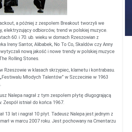
kout, a później z zespołem Breakout tworzyli we
 elektryzujący odbiorców, trend w polskiej muzyce.
 latach 60. i 70. ub. wieku w domach Rzeszowian z
ka Ireny Santor, Alibabek, No To Co, Skaldów czy Anny
ytyczali nową jakość i nowe trendy w polskiej muzyce
 The Rolling Stones.
Rzeszowie w klasach skrzypiec, klarnetu i kontrabasu.
I „Festiwalu Młodych Talentów” w Szczecinie w 1963
.
usz Nalepa nagrał z tym zespołem płytę długogrającą
 Zespół istniał do końca 1967.
ł 13 lat i nagrał 10 płyt. Tadeusz Nalepa jest jednym z
 Zmarł w marcu 2007 roku. Jest pochowany na Cmentarzu