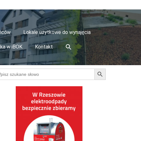
ańców
Lokale użytkowe do wynajęcia
ika w iBOK
Kontakt
Search Button
arch
: