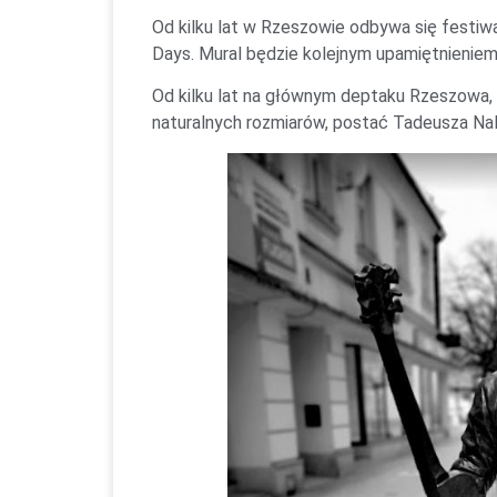
Od kilku lat w Rzeszowie odbywa się festi
Days. Mural będzie kolejnym upamiętnieniem
Od kilku lat na głównym deptaku Rzeszowa, ul
naturalnych rozmiarów, postać Tadeusza Nal