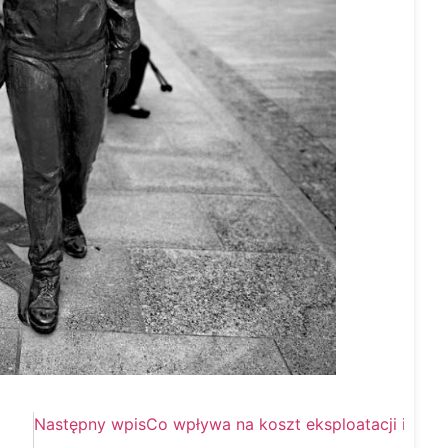
Następny wpis
Co wpływa na koszt eksploatacji i utr