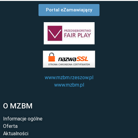
Portal eZamawiający
www.mzbm.rzeszow.pl
www.mzbm.pl
O MZBM
Informacje ogólne
Oferta
Aktualności