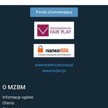
Portal eZamawiający
www.mzbm.rzeszow.pl
www.mzbm.pl
O MZBM
Informacje ogólne
Oferta