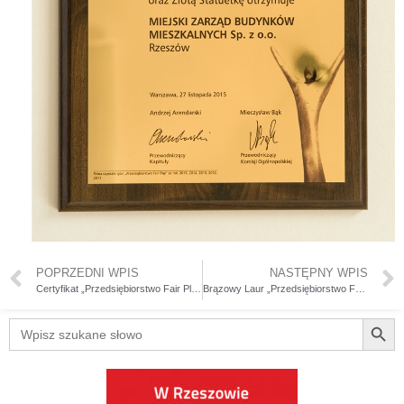
POPRZEDNI WPIS
NASTĘPNY WPIS
Certyfikat „Przedsiębiorstwo Fair Play” 2014
Brązowy Laur „Przedsiębiorstwo Fair Play” 2016
Searc
Search
for: