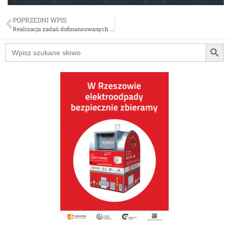
POPRZEDNI WPIS
Realizacja zadań dofinansowanych z Funduszu Dopłat
Searc
Search
for: