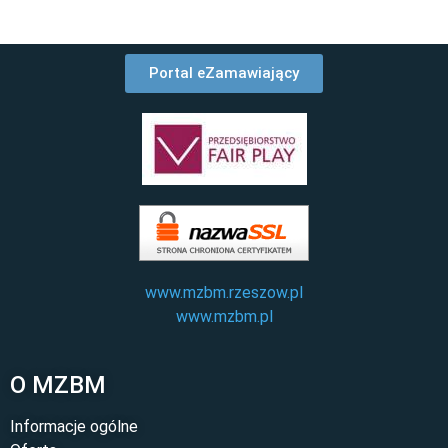
Portal eZamawiający
www.mzbm.rzeszow.pl
www.mzbm.pl
O MZBM
Informacje ogólne