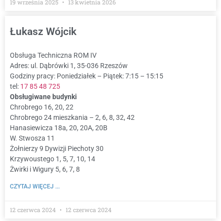
19 września 2025
13 kwietnia 2026
Łukasz Wójcik
Obsługa Techniczna ROM IV
Adres: ul. Dąbrówki 1, 35-036 Rzeszów
Godziny pracy: Poniedziałek – Piątek: 7:15 – 15:15
tel:
17 85 48 725
Obsługiwane budynki
Chrobrego 16, 20, 22
Chrobrego 24 mieszkania – 2, 6, 8, 32, 42
Hanasiewicza 18a, 20, 20A, 20B
W. Stwosza 11
Żołnierzy 9 Dywizji Piechoty 30
Krzywoustego 1, 5, 7, 10, 14
Żwirki i Wigury 5, 6, 7, 8
CZYTAJ WIĘCEJ ...
12 czerwca 2024
12 czerwca 2024