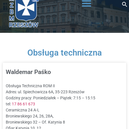
do
treści
Obsługa techniczna
Waldemar Paśko
Obsługa Techniczna ROM II
Adres: ul. Spiechowicza 6A, 35-223 Rzeszów
Godziny pracy: Poniedziałek – Piątek: 7:15 – 15:15
tel:
17 86 61 673
Ceramiczna 24 A-I,
Broniewskiego 24, 26, 28A,
Broniewskiego 32 – Of. Katynia 8
Ofiar Katynia 10, 12,