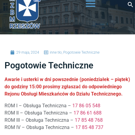
do
treści
29 maja, 2024
inne tło
,
Pogotowie Techniczne
Pogotowie Techniczne
Awarie i usterki w dni powszednie (poniedziałek – piątek)
do godziny 15:00
prosimy zgłaszać do odpowiedniego
Rejonu Obsługi Mieszkańców do Działu Technicznego.
ROM I – Obsługa Techniczna –
17 86 05 548
ROM II – Obsługa Techniczna –
17 86 61 688
ROM III – Obsługa Techniczna –
17 85 48 768
ROM IV – Obsługa Techniczna –
17 85 48 737