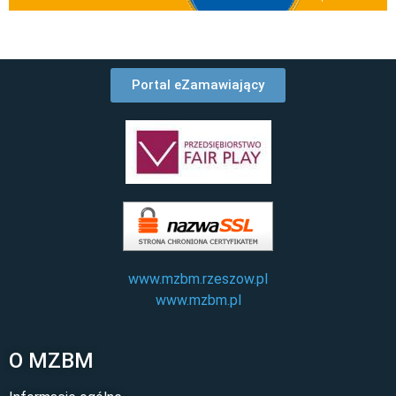
Portal eZamawiający
www.mzbm.rzeszow.pl
www.mzbm.pl
O MZBM