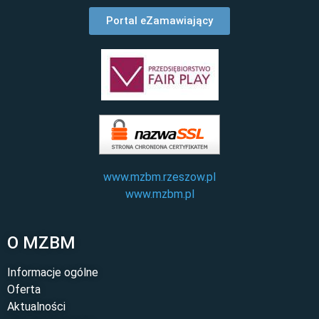
Portal eZamawiający
www.mzbm.rzeszow.pl
www.mzbm.pl
O MZBM
Informacje ogólne
Oferta
Aktualności