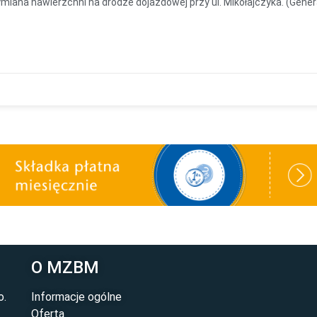
iana nawierzchni na drodze dojazdowej przy ul. Mikołajczyka. (Genera
O MZBM
o.
Informacje ogólne
Oferta