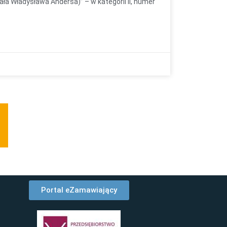
ła Władysława Andersa)” – w kategorii II, numer
Portal eZamawiający