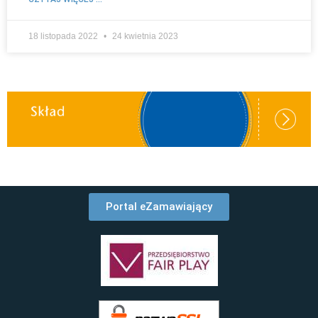
18 listopada 2022
24 kwietnia 2023
Portal eZamawiający