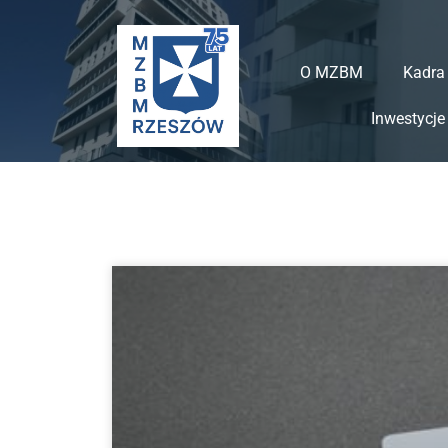
do
treści
O MZBM
Kadra
Inwestycje